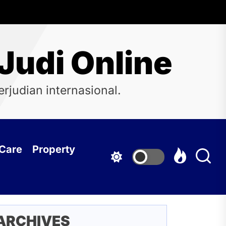
 Judi Online
rjudian internasional.
 Care
Property
ARCHIVES