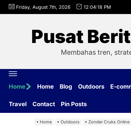
Skip
Friday, August 7th, 2026
12:04:19 PM
to
the
content
Pusat Berit
Membahas tren, strate
Home
Home
Blog
Outdoors
E-com
Travel
Contact
Pin Posts
Home
Outdoors
Zonder Cruks Online 