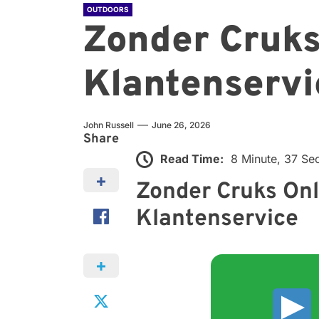
OUTDOORS
Zonder Cruks
Klantenservi
John Russell
June 26, 2026
Share
Read Time:
8 Minute, 37 Se
Zonder Cruks Onl
Klantenservice