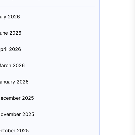
uly 2026
une 2026
pril 2026
arch 2026
anuary 2026
ecember 2025
ovember 2025
ctober 2025