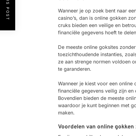
PREVIOUS POST
Wanneer je op zoek bent naar een 
casino’s, dan is online gokken zo
cruks bieden een veilige en betr
financiële gegevens hoeft te dele
De meeste online goksites zonder
toezichthoudende instanties, zoal
ze aan strenge normen voldoen om
te garanderen.
Wanneer je kiest voor een online c
financiële gegevens veilig zijn en
Bovendien bieden de meeste onlin
waardoor je kunt beginnen met gok
maken.
Voordelen van online gokken