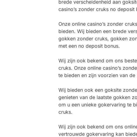
brede verscheidenheid aan goksit
casino’s zonder cruks no deposit
Onze online casino’s zonder cruk
bieden. Wij bieden een brede ve
gokken zonder cruks, gokken zon
met een no deposit bonus.
Wij zijn ook bekend om ons beste
cruks. Onze online casino’s zond
te bieden en zijn voorzien van de
Wij bieden ook een goksite zonde
genieten van de laatste gokken z
om u een unieke gokervaring te b
cruks.
Wij zijn ook bekend om ons online
vertrouwde gokervaring kan biede