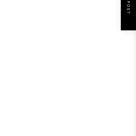
NEXT POST