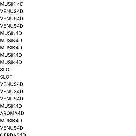
MUSIK 4D
VENUS4D
VENUS4D
VENUS4D
MUSIK4D
MUSIK4D
MUSIK4D
MUSIK4D
MUSIK4D
SLOT
SLOT
VENUS4D
VENUS4D
VENUS4D
MUSIK4D
AROMA4D
MUSIK4D
VENUS4D
CERDAS4D