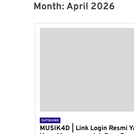
Month:
April 2026
OUTDOORS
MUSIK4D | Link Login Resmi 