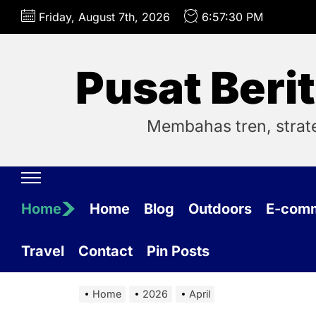
Skip
Friday, August 7th, 2026
6:57:31 PM
to
the
content
Pusat Berit
Membahas tren, strate
Home
Home
Blog
Outdoors
E-com
Travel
Contact
Pin Posts
Home
2026
April