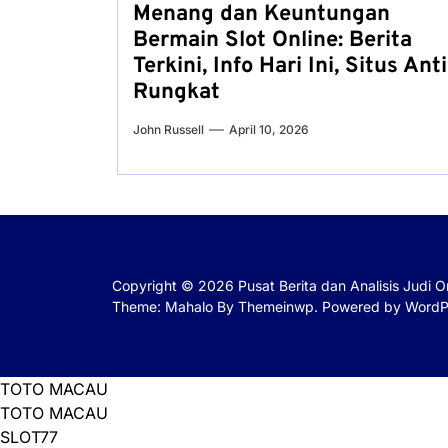
Menang dan Keuntungan
Bermain Slot Online: Berita
Terkini, Info Hari Ini, Situs Anti
Rungkat
John Russell
April 10, 2026
Copyright © 2026
Pusat Berita dan Analisis Judi O
Theme: Mahalo By
Themeinwp.
Powered by
WordP
TOTO MACAU
TOTO MACAU
SLOT77