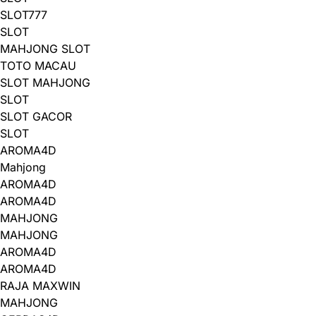
SLOT777
SLOT
MAHJONG SLOT
TOTO MACAU
SLOT MAHJONG
SLOT
SLOT GACOR
SLOT
AROMA4D
Mahjong
AROMA4D
AROMA4D
MAHJONG
MAHJONG
AROMA4D
AROMA4D
RAJA MAXWIN
MAHJONG