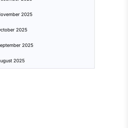
ovember 2025
ctober 2025
eptember 2025
ugust 2025