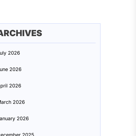
ARCHIVES
uly 2026
une 2026
pril 2026
arch 2026
anuary 2026
ecember 2025