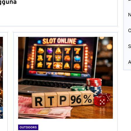
gguna
N
O
S
A
OUTDOORS