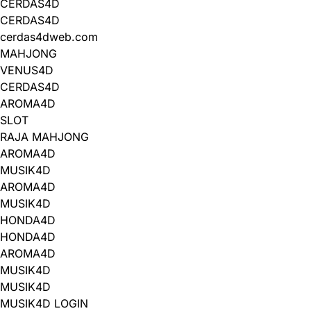
CERDAS4D
CERDAS4D
cerdas4dweb.com
MAHJONG
VENUS4D
CERDAS4D
AROMA4D
SLOT
RAJA MAHJONG
AROMA4D
MUSIK4D
AROMA4D
MUSIK4D
HONDA4D
HONDA4D
AROMA4D
MUSIK4D
MUSIK4D
MUSIK4D LOGIN