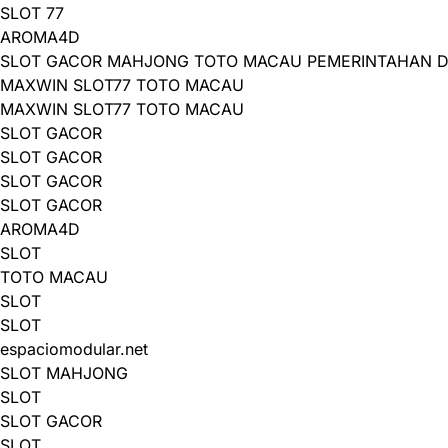
SLOT 77
AROMA4D
SLOT GACOR MAHJONG TOTO MACAU PEMERINTAHAN D
MAXWIN SLOT77 TOTO MACAU
MAXWIN SLOT77 TOTO MACAU
SLOT GACOR
SLOT GACOR
SLOT GACOR
SLOT GACOR
AROMA4D
SLOT
TOTO MACAU
SLOT
SLOT
espaciomodular.net
SLOT MAHJONG
SLOT
SLOT GACOR
SLOT