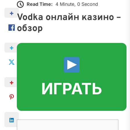
Read Time:
4 Minute, 0 Second
Vodka онлайн казино –
обзор
ИГРАТЬ