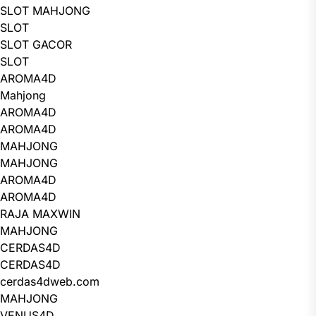
SLOT MAHJONG
SLOT
SLOT GACOR
SLOT
AROMA4D
Mahjong
AROMA4D
AROMA4D
MAHJONG
MAHJONG
AROMA4D
AROMA4D
RAJA MAXWIN
MAHJONG
CERDAS4D
CERDAS4D
cerdas4dweb.com
MAHJONG
VENUS4D