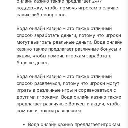
онлайн казино также предлагает 24/7
поддержку, чтобы помочь игрокам в случае
каких-либо вопросов.
Вода онлайн казино – это также отличный
способ заработать деньги, потому что игроки
могут выиграть реальные деньги. Вода онлайн
казино также предлагает различные бонусы и
акции, чтобы помочь игрокам заработать
больше денег.
Вода онлайн казино – это также отличный
способ развлечься, потому что игроки могут
играть в различные игры и соревноваться с
другими игроками. Вода онлайн казино также
предлагает различные бонусы и акции, чтобы
помочь игрокам развлечься.
Вода онлайн казино предлагает игрокам