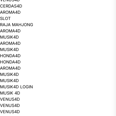
CERDAS4D
AROMA4D
SLOT
RAJA MAHJONG
AROMA4D
MUSIK4D
AROMA4D
MUSIK4D
HONDA4D
HONDA4D
AROMA4D
MUSIK4D
MUSIK4D
MUSIK4D LOGIN
MUSIK 4D
VENUS4D
VENUS4D
VENUS4D