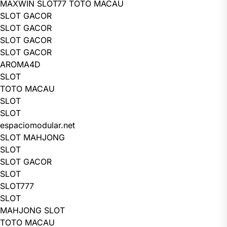
MAXWIN SLOT77 TOTO MACAU
SLOT GACOR
SLOT GACOR
SLOT GACOR
SLOT GACOR
AROMA4D
SLOT
TOTO MACAU
SLOT
SLOT
espaciomodular.net
SLOT MAHJONG
SLOT
SLOT GACOR
SLOT
SLOT777
SLOT
MAHJONG SLOT
TOTO MACAU