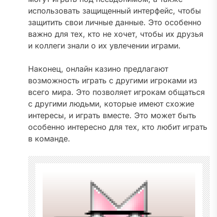
использовать защищенный интерфейс, чтобы
защитить свои личные данные. Это особенно
важно для тех, кто не хочет, чтобы их друзья
и коллеги знали о их увлечении играми.
Наконец, онлайн казино предлагают
возможность играть с другими игроками из
всего мира. Это позволяет игрокам общаться
с другими людьми, которые имеют схожие
интересы, и играть вместе. Это может быть
особенно интересно для тех, кто любит играть
в команде.