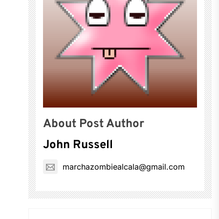
About Post Author
John Russell
marchazombiealcala@gmail.com