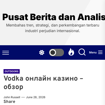
Skip
to
the
Pusat Berita dan Analis
content
Membahas tren, strategi, dan perkembangan terbaru
industri perjudian internasional.
Menu
OUTDOORS
Vodka онлайн казино –
обзор
John Russell
June 28, 2026
Share