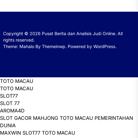
Copyright © 2026
Pusat Berita dan Analisis Judi Online.
All
rights reserved.
Theme: Mahalo By
Themeinwp.
Powered by
WordPress.
TOTO MACAU
TOTO MACAU
SLOT77
SLOT 77
AROMA4D
SLOT GACOR MAHJONG TOTO MACAU PEMERINTAHAN
DUNIA
MAXWIN SLOT77 TOTO MACAU