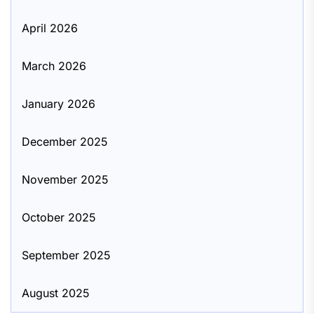
April 2026
March 2026
January 2026
December 2025
November 2025
October 2025
September 2025
August 2025