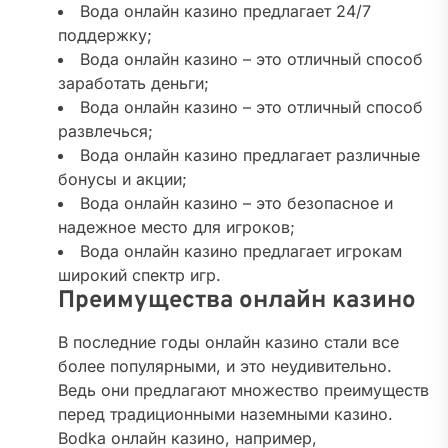
Вода онлайн казино предлагает 24/7
поддержку;
Вода онлайн казино – это отличный способ
заработать деньги;
Вода онлайн казино – это отличный способ
развлечься;
Вода онлайн казино предлагает различные
бонусы и акции;
Вода онлайн казино – это безопасное и
надежное место для игроков;
Вода онлайн казино предлагает игрокам
широкий спектр игр.
Преимущества онлайн казино
В последние годы онлайн казино стали все
более популярными, и это неудивительно.
Ведь они предлагают множество преимуществ
перед традиционными наземными казино.
Вodka онлайн казино, например,