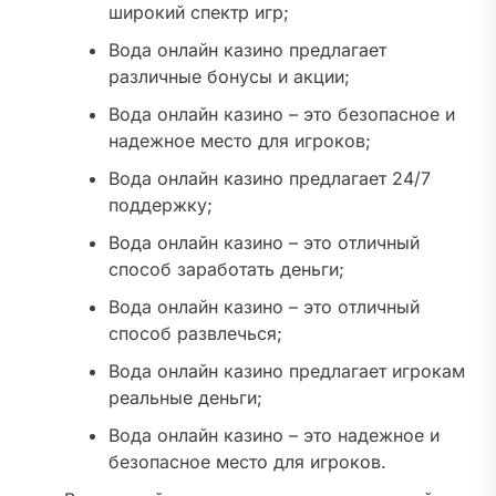
широкий спектр игр;
Вода онлайн казино предлагает
различные бонусы и акции;
Вода онлайн казино – это безопасное и
надежное место для игроков;
Вода онлайн казино предлагает 24/7
поддержку;
Вода онлайн казино – это отличный
способ заработать деньги;
Вода онлайн казино – это отличный
способ развлечься;
Вода онлайн казино предлагает игрокам
реальные деньги;
Вода онлайн казино – это надежное и
безопасное место для игроков.