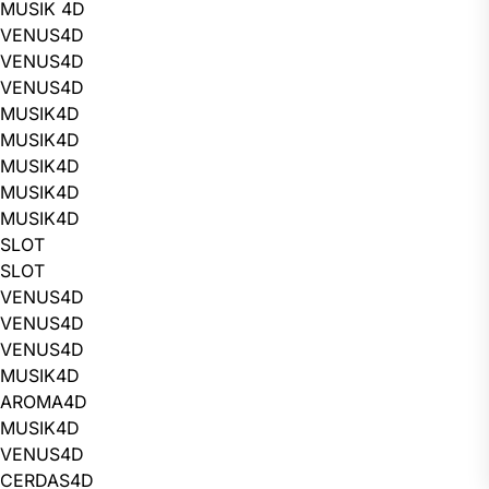
MUSIK 4D
VENUS4D
VENUS4D
VENUS4D
MUSIK4D
MUSIK4D
MUSIK4D
MUSIK4D
MUSIK4D
SLOT
SLOT
VENUS4D
VENUS4D
VENUS4D
MUSIK4D
AROMA4D
MUSIK4D
VENUS4D
CERDAS4D