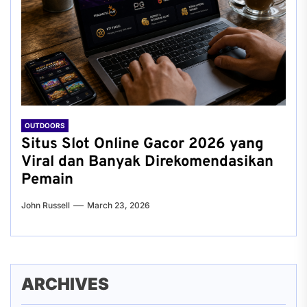
OUTDOORS
Situs Slot Online Gacor 2026 yang
Viral dan Banyak Direkomendasikan
Pemain
John Russell
March 23, 2026
ARCHIVES