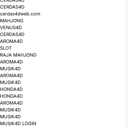
CERDAS4D
CERDAS4D
cerdas4dweb.com
MAHJONG
VENUS4D
CERDAS4D
AROMA4D
SLOT
RAJA MAHJONG
AROMA4D
MUSIK4D
AROMA4D
MUSIK4D
HONDA4D
HONDA4D
AROMA4D
MUSIK4D
MUSIK4D
MUSIK4D LOGIN