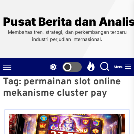
Skip
to
the
Pusat Berita dan Analis
content
Membahas tren, strategi, dan perkembangan terbaru
industri perjudian internasional.
Menu
Tag:
permainan slot online
mekanisme cluster pay