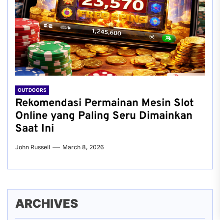
OUTDOORS
Rekomendasi Permainan Mesin Slot
Online yang Paling Seru Dimainkan
Saat Ini
John Russell
March 8, 2026
ARCHIVES