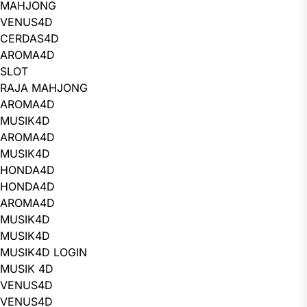
MAHJONG
VENUS4D
CERDAS4D
AROMA4D
SLOT
RAJA MAHJONG
AROMA4D
MUSIK4D
AROMA4D
MUSIK4D
HONDA4D
HONDA4D
AROMA4D
MUSIK4D
MUSIK4D
MUSIK4D LOGIN
MUSIK 4D
VENUS4D
VENUS4D