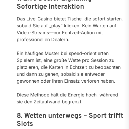
Sofortige Interaktion
Das Live-Casino bietet Tische, die sofort starten,
sobald Sie auf „play“ klicken. Kein Warten auf
Video-Streams—nur Echtzeit-Action mit
professionellen Dealern.
Ein häufiges Muster bei speed-orientierten
Spielern ist, eine große Wette pro Session zu
platzieren, die Karten in Echtzeit zu beobachten
und dann zu gehen, sobald sie entweder
gewonnen oder ihren Einsatz verloren haben.
Diese Methode hält die Energie hoch, während
sie den Zeitaufwand begrenzt.
8. Wetten unterwegs – Sport trifft
Slots