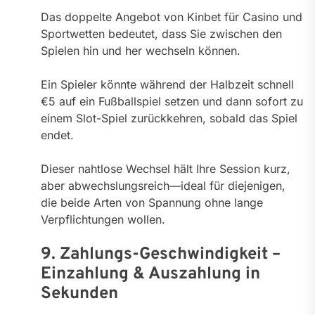
Das doppelte Angebot von Kinbet für Casino und
Sportwetten bedeutet, dass Sie zwischen den
Spielen hin und her wechseln können.
Ein Spieler könnte während der Halbzeit schnell
€5 auf ein Fußballspiel setzen und dann sofort zu
einem Slot-Spiel zurückkehren, sobald das Spiel
endet.
Dieser nahtlose Wechsel hält Ihre Session kurz,
aber abwechslungsreich—ideal für diejenigen,
die beide Arten von Spannung ohne lange
Verpflichtungen wollen.
9. Zahlungs-Geschwindigkeit –
Einzahlung & Auszahlung in
Sekunden