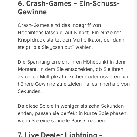
6. Crash-Games – Ein‑Schuss-
Gewinne
Crash-Games sind das Inbegriff von
Hochintensitätsspiel auf Kinbet. Ein einzelner
Knopfdruck startet den Multiplikator, der dann
steigt, bis Sie „cash out“ wählen.
Die Spannung erreicht ihren Höhepunkt in dem
Moment, in dem Sie entscheiden, ob Sie Ihren
aktuellen Multiplikator sichern oder riskieren, um
höhere Gewinne zu erzielen—alles innerhalb von
Sekunden.
Da diese Spiele in weniger als zehn Sekunden
enden, passen sie perfekt in kurze Spielphasen,
wenn Sie eine schnelle Pause machen.
7. Live Dealer Lightning –