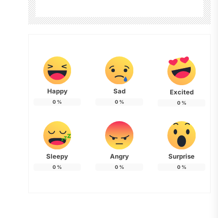
Happy
Sad
Excited
0
%
0
%
0
%
Sleepy
Angry
Surprise
0
%
0
%
0
%