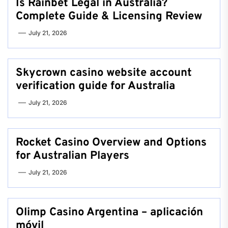
Is Rainbet Legal in Australia?
Complete Guide & Licensing Review
July 21, 2026
Skycrown casino website account
verification guide for Australia
July 21, 2026
Rocket Casino Overview and Options
for Australian Players
July 21, 2026
Olimp Casino Argentina – aplicación
móvil