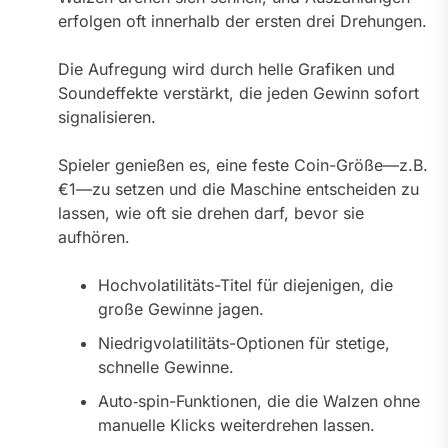
erfolgen oft innerhalb der ersten drei Drehungen.
Die Aufregung wird durch helle Grafiken und
Soundeffekte verstärkt, die jeden Gewinn sofort
signalisieren.
Spieler genießen es, eine feste Coin-Größe—z.B.
€1—zu setzen und die Maschine entscheiden zu
lassen, wie oft sie drehen darf, bevor sie
aufhören.
Hochvolatilitäts-Titel für diejenigen, die
große Gewinne jagen.
Niedrigvolatilitäts-Optionen für stetige,
schnelle Gewinne.
Auto‑spin-Funktionen, die die Walzen ohne
manuelle Klicks weiterdrehen lassen.