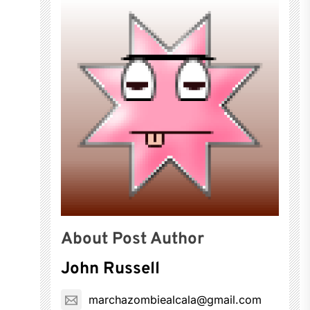
About Post Author
John Russell
marchazombiealcala@gmail.com