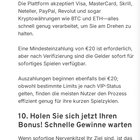
Die Plattform akzeptiert Visa, MasterCard, Skrill,
Neteller, PayPal, Revolut und sogar
Kryptowährungen wie BTC und ETH—alles
schnell genug verarbeitet, um Sie am Drehen zu
halten.
Eine Mindesteinzahlung von €20 ist erforderlich,
aber nach Verifizierung sind die Gelder sofort für
sofortiges Spielen verfügbar.
Auszahlungen beginnen ebenfalls bei €20;
obwohl bestimmte Limits je nach VIP-Status
gelten, finden die meisten Nutzer den Prozess
effizient genug für ihre kurzen Spielzyklen.
10. Holen Sie sich jetzt Ihren
Bonus! Schnelle Gewinne warten
Wenn sofortige Nervenkitzel Ihr Ziel sind, ist das