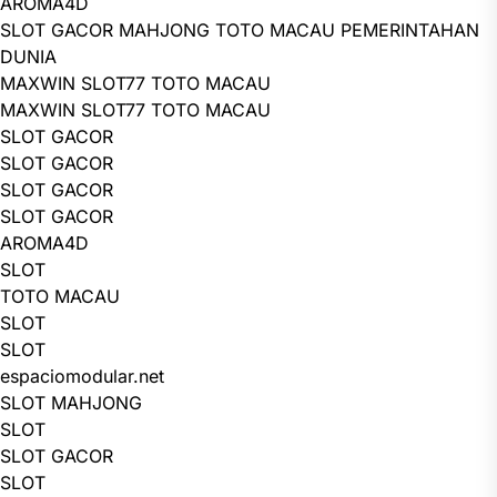
AROMA4D
SLOT GACOR MAHJONG TOTO MACAU PEMERINTAHAN
DUNIA
MAXWIN SLOT77 TOTO MACAU
MAXWIN SLOT77 TOTO MACAU
SLOT GACOR
SLOT GACOR
SLOT GACOR
SLOT GACOR
AROMA4D
SLOT
TOTO MACAU
SLOT
SLOT
espaciomodular.net
SLOT MAHJONG
SLOT
SLOT GACOR
SLOT