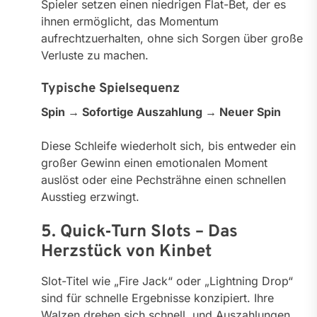
Spieler setzen einen niedrigen Flat-Bet, der es
ihnen ermöglicht, das Momentum
aufrechtzuerhalten, ohne sich Sorgen über große
Verluste zu machen.
Typische Spielsequenz
Spin → Sofortige Auszahlung → Neuer Spin
Diese Schleife wiederholt sich, bis entweder ein
großer Gewinn einen emotionalen Moment
auslöst oder eine Pechsträhne einen schnellen
Ausstieg erzwingt.
5. Quick‑Turn Slots – Das
Herzstück von Kinbet
Slot-Titel wie „Fire Jack“ oder „Lightning Drop“
sind für schnelle Ergebnisse konzipiert. Ihre
Walzen drehen sich schnell, und Auszahlungen