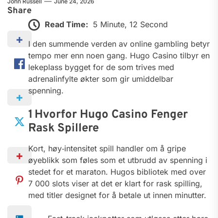
John Russell
June 24, 2026
Share
Read Time:
5 Minute, 12 Second
I den summende verden av online gambling betyr
tempo mer enn noen gang. Hugo Casino tilbyr en
lekeplass bygget for de som trives med
adrenalinfylte økter som gir umiddelbar
spenning.
1 Hvorfor Hugo Casino Fenger
Rask Spillere
Kort, høy‑intensitet spill handler om å gripe
øyeblikk som føles som et utbrudd av spenning i
stedet for et maraton. Hugos bibliotek med over
7 000 slots viser at det er klart for rask spilling,
med titler designet for å betale ut innen minutter.