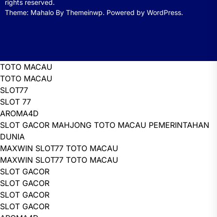
rights reserved.
Theme: Mahalo By
Themeinwp.
Powered by
WordPress.
TOTO MACAU
TOTO MACAU
SLOT77
SLOT 77
AROMA4D
SLOT GACOR MAHJONG TOTO MACAU PEMERINTAHAN
DUNIA
MAXWIN SLOT77 TOTO MACAU
MAXWIN SLOT77 TOTO MACAU
SLOT GACOR
SLOT GACOR
SLOT GACOR
SLOT GACOR