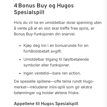
4 Bonus Buy og Hugos
Spesialspill
Hvis du vil ha en umiddelbar dose spenning uten
å vente på at en slot skal treffe free spins, er
Bonus Buy-funksjonen din snarvei.
Kjøp deg inn i en bonusrunde for en
forhåndsbetalt avgift.
Umiddelbar tilgang til høytbetalende
symboler eller funksjoner.
Ingen ventetid—bare ren action.
De spesielle spillene—ofte tema rundt Hugo-
merket—inkluderer mini‑spill som gir ekstra
belønninger og holder øktene friske.
Appellene til Hugos Spesialspill