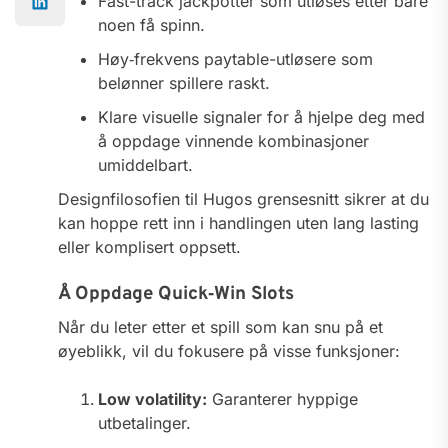
Fast-track jackpotter som utløses etter bare
noen få spinn.
Høy‑frekvens paytable-utløsere som
belønner spillere raskt.
Klare visuelle signaler for å hjelpe deg med
å oppdage vinnende kombinasjoner
umiddelbart.
Designfilosofien til Hugos grensesnitt sikrer at du
kan hoppe rett inn i handlingen uten lang lasting
eller komplisert oppsett.
Å Oppdage Quick‑Win Slots
Når du leter etter et spill som kan snu på et
øyeblikk, vil du fokusere på visse funksjoner:
Low volatility:
Garanterer hyppige
utbetalinger.