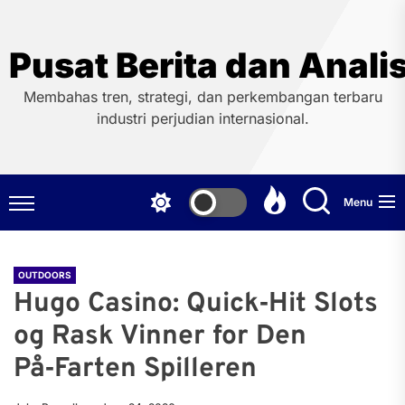
Skip
to
the
Pusat Berita dan Analis
content
Membahas tren, strategi, dan perkembangan terbaru
industri perjudian internasional.
Menu
OUTDOORS
Hugo Casino: Quick‑Hit Slots
og Rask Vinner for Den
På‑Farten Spilleren