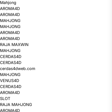
Mahjong
AROMA4D
AROMA4D
MAHJONG
MAHJONG
AROMA4D
AROMA4D
RAJA MAXWIN
MAHJONG
CERDAS4D
CERDAS4D
cerdas4dweb.com
MAHJONG
VENUS4D
CERDAS4D
AROMA4D
SLOT
RAJA MAHJONG
AROMA4D