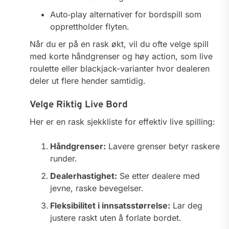
Auto‑play alternativer for bordspill som
opprettholder flyten.
Når du er på en rask økt, vil du ofte velge spill
med korte håndgrenser og høy action, som live
roulette eller blackjack-varianter hvor dealeren
deler ut flere hender samtidig.
Velge Riktig Live Bord
Her er en rask sjekkliste for effektiv live spilling:
Håndgrenser:
Lavere grenser betyr raskere
runder.
Dealerhastighet:
Se etter dealere med
jevne, raske bevegelser.
Fleksibilitet i innsatsstørrelse:
Lar deg
justere raskt uten å forlate bordet.