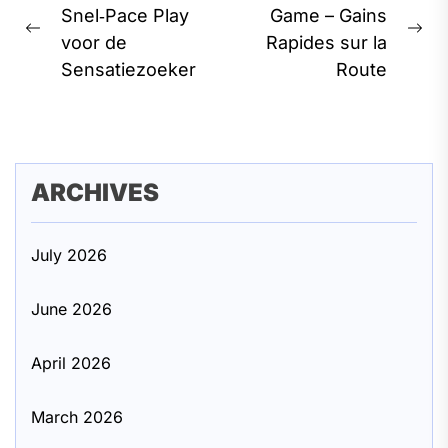
navigation
Snel‑Pace Play
Game – Gains
Previous
Ne
voor de
Rapides sur la
post:
pos
Sensatiezoeker
Route
ARCHIVES
July 2026
June 2026
April 2026
March 2026