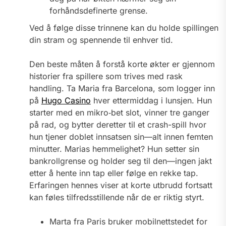
forhåndsdefinerte grense.
Ved å følge disse trinnene kan du holde spillingen
din stram og spennende til enhver tid.
Den beste måten å forstå korte økter er gjennom
historier fra spillere som trives med rask
handling. Ta Maria fra Barcelona, som logger inn
på
Hugo Casino
hver ettermiddag i lunsjen. Hun
starter med en mikro‑bet slot, vinner tre ganger
på rad, og bytter deretter til et crash-spill hvor
hun tjener doblet innsatsen sin—alt innen femten
minutter. Marias hemmelighet? Hun setter sin
bankrollgrense og holder seg til den—ingen jakt
etter å hente inn tap eller følge en rekke tap.
Erfaringen hennes viser at korte utbrudd fortsatt
kan føles tilfredsstillende når de er riktig styrt.
Marta fra Paris bruker mobilnettstedet for