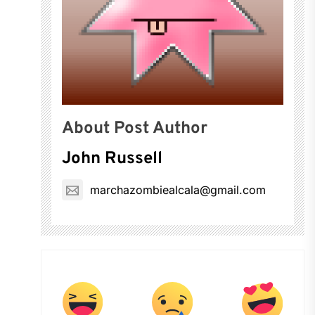
About Post Author
John Russell
marchazombiealcala@gmail.com