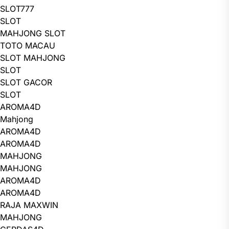
SLOT777
SLOT
MAHJONG SLOT
TOTO MACAU
SLOT MAHJONG
SLOT
SLOT GACOR
SLOT
AROMA4D
Mahjong
AROMA4D
AROMA4D
MAHJONG
MAHJONG
AROMA4D
AROMA4D
RAJA MAXWIN
MAHJONG