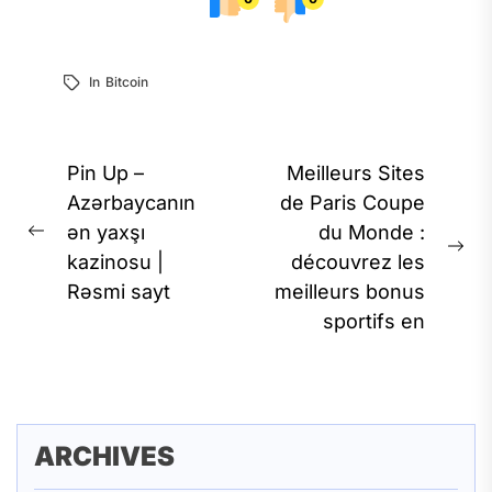
In
Bitcoin
Post
Pin Up –
Meilleurs Sites
navigation
Azərbaycanın
de Paris Coupe
ən yaxşı
du Monde :
Previous
Ne
kazinosu |
découvrez les
post:
pos
Rəsmi sayt
meilleurs bonus
sportifs en
ARCHIVES