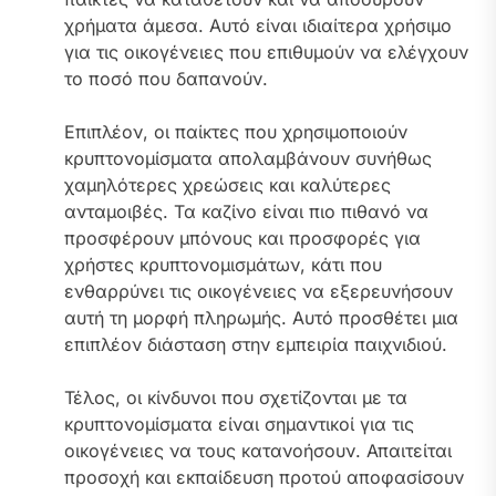
χρήματα άμεσα. Αυτό είναι ιδιαίτερα χρήσιμο
για τις οικογένειες που επιθυμούν να ελέγχουν
το ποσό που δαπανούν.
Επιπλέον, οι παίκτες που χρησιμοποιούν
κρυπτονομίσματα απολαμβάνουν συνήθως
χαμηλότερες χρεώσεις και καλύτερες
ανταμοιβές. Τα καζίνο είναι πιο πιθανό να
προσφέρουν μπόνους και προσφορές για
χρήστες κρυπτονομισμάτων, κάτι που
ενθαρρύνει τις οικογένειες να εξερευνήσουν
αυτή τη μορφή πληρωμής. Αυτό προσθέτει μια
επιπλέον διάσταση στην εμπειρία παιχνιδιού.
Τέλος, οι κίνδυνοι που σχετίζονται με τα
κρυπτονομίσματα είναι σημαντικοί για τις
οικογένειες να τους κατανοήσουν. Απαιτείται
προσοχή και εκπαίδευση προτού αποφασίσουν