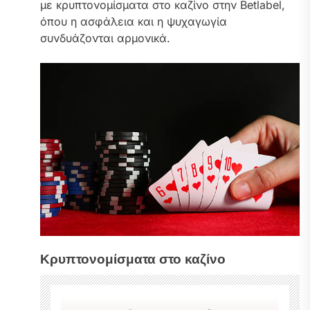
με κρυπτονομίσματα στο καζίνο στην Betlabel,
όπου η ασφάλεια και η ψυχαγωγία
συνδυάζονται αρμονικά.
Κρυπτονομίσματα στο καζίνο