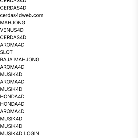
CERDAS4D
CERDAS4D
cerdas4dweb.com
MAHJONG
VENUS4D
CERDAS4D
AROMA4D
SLOT
RAJA MAHJONG
AROMA4D
MUSIK4D
AROMA4D
MUSIK4D
HONDA4D
HONDA4D
AROMA4D
MUSIK4D
MUSIK4D
MUSIK4D LOGIN