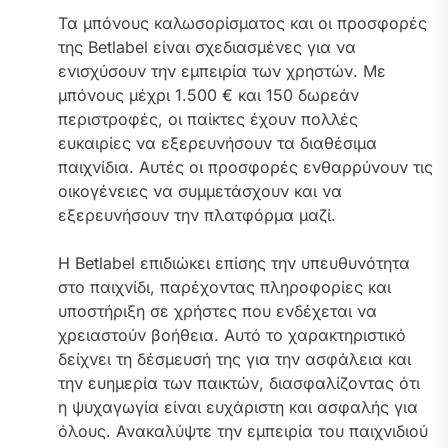
Τα μπόνους καλωσορίσματος και οι προσφορές
της Betlabel είναι σχεδιασμένες για να
ενισχύσουν την εμπειρία των χρηστών. Με
μπόνους μέχρι 1.500 € και 150 δωρεάν
περιστροφές, οι παίκτες έχουν πολλές
ευκαιρίες να εξερευνήσουν τα διαθέσιμα
παιχνίδια. Αυτές οι προσφορές ενθαρρύνουν τις
οικογένειες να συμμετάσχουν και να
εξερευνήσουν την πλατφόρμα μαζί.
Η Betlabel επιδιώκει επίσης την υπευθυνότητα
στο παιχνίδι, παρέχοντας πληροφορίες και
υποστήριξη σε χρήστες που ενδέχεται να
χρειαστούν βοήθεια. Αυτό το χαρακτηριστικό
δείχνει τη δέσμευσή της για την ασφάλεια και
την ευημερία των παικτών, διασφαλίζοντας ότι
η ψυχαγωγία είναι ευχάριστη και ασφαλής για
όλους. Ανακαλύψτε την εμπειρία του παιχνιδιού