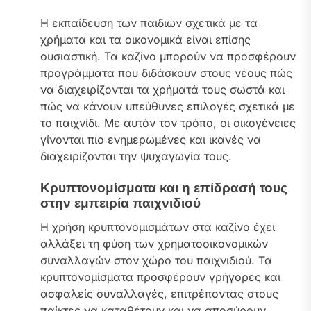
Η εκπαίδευση των παιδιών σχετικά με τα
χρήματα και τα οικονομικά είναι επίσης
ουσιαστική. Τα καζίνο μπορούν να προσφέρουν
προγράμματα που διδάσκουν στους νέους πώς
να διαχειρίζονται τα χρήματά τους σωστά και
πώς να κάνουν υπεύθυνες επιλογές σχετικά με
το παιχνίδι. Με αυτόν τον τρόπο, οι οικογένειες
γίνονται πιο ενημερωμένες και ικανές να
διαχειρίζονται την ψυχαγωγία τους.
Κρυπτονομίσματα και η επίδρασή τους
στην εμπειρία παιχνιδιού
Η χρήση κρυπτονομισμάτων στα καζίνο έχει
αλλάξει τη φύση των χρηματοοικονομικών
συναλλαγών στον χώρο του παιχνιδιού. Τα
κρυπτονομίσματα προσφέρουν γρήγορες και
ασφαλείς συναλλαγές, επιτρέποντας στους
παίκτες να καταθέτουν και να αποσύρουν