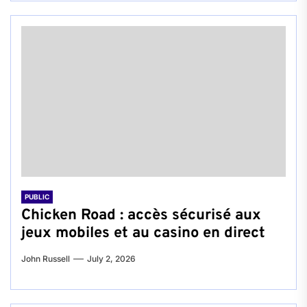
PUBLIC
Chicken Road : accès sécurisé aux
jeux mobiles et au casino en direct
John Russell
July 2, 2026