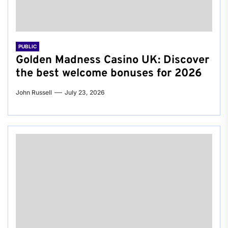
PUBLIC
Golden Madness Casino UK: Discover
the best welcome bonuses for 2026
John Russell
July 23, 2026